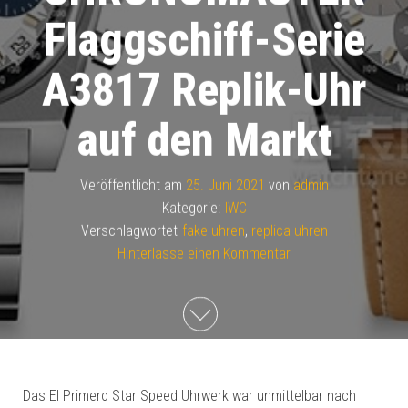
Flaggschiff-Serie
A3817 Replik-Uhr
auf den Markt
Veröffentlicht am
25. Juni 2021
von
admin
Kategorie:
IWC
Verschlagwortet
fake uhren
,
replica uhren
Hinterlasse einen Kommentar
Das El Primero Star Speed ​​Uhrwerk war unmittelbar nach