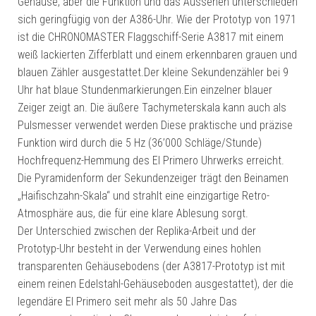
Gehäuse, aber die Funktion und das Aussehen unterschieden
sich geringfügig von der A386-Uhr. Wie der Prototyp von 1971
ist die CHRONOMASTER Flaggschiff-Serie A3817 mit einem
weiß lackierten Zifferblatt und einem erkennbaren grauen und
blauen Zähler ausgestattet.Der kleine Sekundenzähler bei 9
Uhr hat blaue Stundenmarkierungen.Ein einzelner blauer
Zeiger zeigt an. Die äußere Tachymeterskala kann auch als
Pulsmesser verwendet werden Diese praktische und präzise
Funktion wird durch die 5 Hz (36’000 Schläge/Stunde)
Hochfrequenz-Hemmung des El Primero Uhrwerks erreicht.
Die Pyramidenform der Sekundenzeiger trägt den Beinamen
„Haifischzahn-Skala“ und strahlt eine einzigartige Retro-
Atmosphäre aus, die für eine klare Ablesung sorgt.
Der Unterschied zwischen der Replika-Arbeit und der
Prototyp-Uhr besteht in der Verwendung eines hohlen
transparenten Gehäusebodens (der A3817-Prototyp ist mit
einem reinen Edelstahl-Gehäuseboden ausgestattet), der die
legendäre El Primero seit mehr als 50 Jahre Das