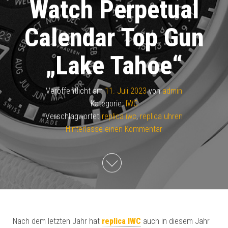
Watch Perpetual
Calendar Top Gun
„Lake Tahoe“
Veröffentlicht am
11. Juli 2023
von
admin
Kategorie:
IWC
Verschlagwortet
replica iwc
,
replica uhren
Hinterlasse einen Kommentar
Nach dem letzten Jahr hat
replica IWC
auch in diesem Jahr