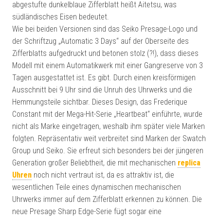
abgestufte dunkelblaue Zifferblatt heißt Aitetsu, was
südländisches Eisen bedeutet.
Wie bei beiden Versionen sind das Seiko Presage-Logo und
der Schriftzug „Automatic 3 Days“ auf der Oberseite des
Zifferblatts aufgedruckt und betonen stolz (?!), dass dieses
Modell mit einem Automatikwerk mit einer Gangreserve von 3
Tagen ausgestattet ist. Es gibt. Durch einen kreisförmigen
Ausschnitt bei 9 Uhr sind die Unruh des Uhrwerks und die
Hemmungsteile sichtbar. Dieses Design, das Frederique
Constant mit der Mega-Hit-Serie „Heartbeat“ einführte, wurde
nicht als Marke eingetragen, weshalb ihm später viele Marken
folgten. Repräsentativ weit verbreitet sind Marken der Swatch
Group und Seiko. Sie erfreut sich besonders bei der jüngeren
Generation großer Beliebtheit, die mit mechanischen
replica
Uhren
noch nicht vertraut ist, da es attraktiv ist, die
wesentlichen Teile eines dynamischen mechanischen
Uhrwerks immer auf dem Zifferblatt erkennen zu können. Die
neue Presage Sharp Edge-Serie fügt sogar eine