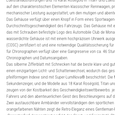
Edelstahlausführungen und 18 Karat Roségold in Titan- und Edelst
auf den charakteristischen Elementen klassischer Rennwagen, präs
mechanischer Leistung ausgestattet, um den mutigen und abente
Das Gehäuse verfügt über einen Knopf in Form eines Sportwagen
Durchschnittsgeschwindigkeit des Fahrzeugs. Das Gehäuse mit 
das mit Schrauben befestigte Logo des Automobile Club de Monac
wasserdichte Gehäuse ist mit einem hochpräzisen Uhrwerk ausge
(COSC) zertifiziert ist und eine notwendige Qualitätssicherung 
für Chronographen verfügt über eine Gangreserve von ca. 46 Stu
Chronographen und Datumsangaben.
Das silberne Zifferblatt mit Schnecken hat die beste klare und gu
einen einzigartigen Licht- und Schattenwechsel, wodurch das gesa
pfeilförmigen Indexe sind mit Super-LumiNova® beschichtet. Die
Sekundenzeiger, und die Modelle aus 18 Karat Roségold, Titan u
zeugen von der Kostbarkeit des Geschwindigkeitswettbewerbs. je
Fahrers und den abenteuerlichen Geist des Beschleunigens au
Zwei austauschbare Armbänder vervollständigen den sportlichen 
orangefarbenen Nähten zeigt die Retro-Eleganz eines Gentleman-F