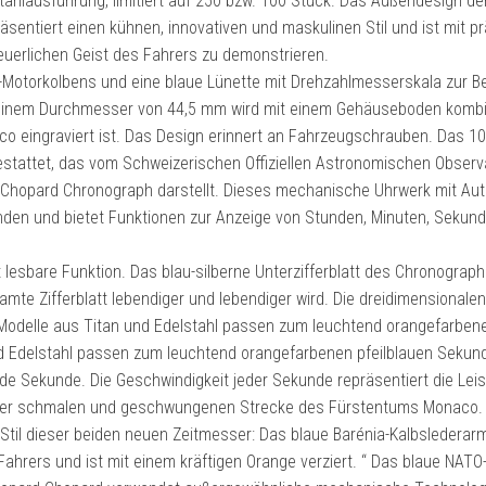
ahlausführung, limitiert auf 250 bzw. 100 Stück. Das Außendesign der
entiert einen kühnen, innovativen und maskulinen Stil und ist mit pr
uerlichen Geist des Fahrers zu demonstrieren.
-Motorkolbens und eine blaue Lünette mit Drehzahlmesserskala zur B
einem Durchmesser von 44,5 mm wird mit einem Gehäuseboden kombin
o eingraviert ist. Das Design erinnert an Fahrzeugschrauben. Das 1
stattet, das vom Schweizerischen Offiziellen Astronomischen Observ
für Chopard Chronograph darstellt. Dieses mechanische Uhrwerk mit Au
nden und bietet Funktionen zur Anzeige von Stunden, Minuten, Sekund
t lesbare Funktion. Das blau-silberne Unterzifferblatt des Chronograph
mte Zifferblatt lebendiger und lebendiger wird. Die dreidimensionalen
 Modelle aus Titan und Edelstahl passen zum leuchtend orangefarben
nd Edelstahl passen zum leuchtend orangefarbenen pfeilblauen Sekun
de Sekunde. Die Geschwindigkeit jeder Sekunde repräsentiert die Lei
f der schmalen und geschwungenen Strecke des Fürstentums Monaco.
Stil dieser beiden neuen Zeitmesser: Das blaue Barénia-Kalbslederar
ahrers und ist mit einem kräftigen Orange verziert. “ Das blaue NAT