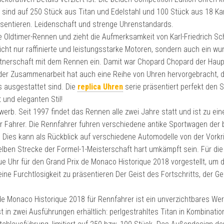
 sind auf 250 Stück aus Titan und Edelstahl und 100 Stück aus 18 Ka
räsentieren. Leidenschaft und strenge Uhrenstandards.
e Oldtimer-Rennen und zieht die Aufmerksamkeit von Karl-Friedrich S
cht nur raffinierte und leistungsstarke Motoren, sondern auch ein w
artnerschaft mit dem Rennen ein. Damit war Chopard Chopard der Hau
s der Zusammenarbeit hat auch eine Reihe von Uhren hervorgebracht, d
s ausgestattet sind. Die
replica Uhren
serie präsentiert perfekt den 
 und eleganten Stil!
erb. Seit 1997 findet das Rennen alle zwei Jahre statt und ist zu ei
er Fahrer. Die Rennfahrer fuhren verschiedene antike Sportwagen der
Dies kann als Rückblick auf verschiedene Automodelle von der Vorkri
ben Strecke der Formel-1-Meisterschaft hart umkämpft sein. Für die 
 Uhr für den Grand Prix de Monaco Historique 2018 vorgestellt, um 
 Furchtlosigkeit zu präsentieren Der Geist des Fortschritts, der Ge
 Monaco Historique 2018 für Rennfahrer ist ein unverzichtbares Wer
st in zwei Ausführungen erhältlich: perlgestrahltes Titan in Kombinatio