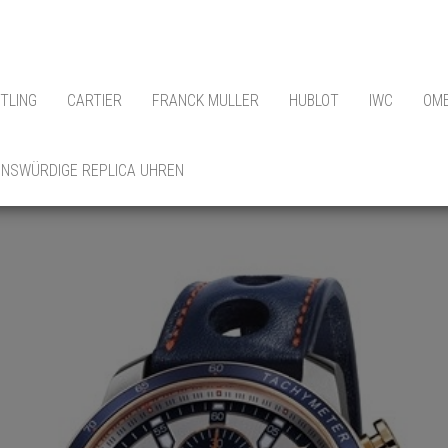
ITLING
CARTIER
FRANCK MULLER
HUBLOT
IWC
OM
NSWÜRDIGE REPLICA UHREN