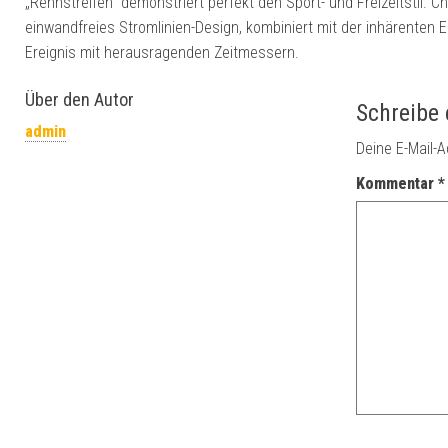
„Rennstreifen“ demonstriert perfekt den Sport- und Freizeitsti
einwandfreies Stromlinien-Design, kombiniert mit der inhärenten 
Ereignis mit herausragenden Zeitmessern.
Über den Autor
Schreibe
admin
Deine E-Mail-A
Kommentar
*