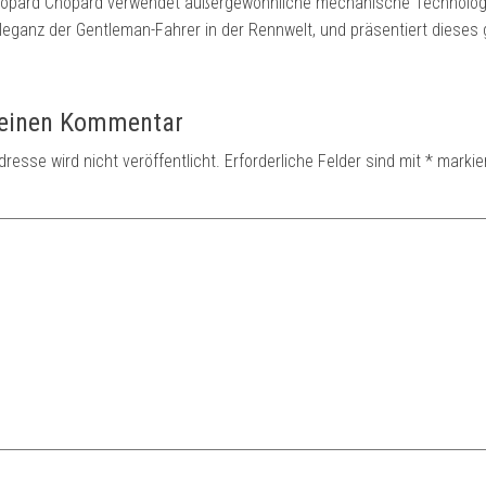
l. Chopard Chopard verwendet außergewöhnliche mechanische Technolog
Eleganz der Gentleman-Fahrer in der Rennwelt, und präsentiert dieses 
 einen Kommentar
dresse wird nicht veröffentlicht.
Erforderliche Felder sind mit
*
markie