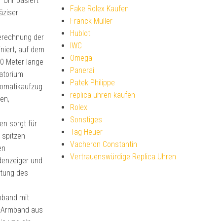
 Uhr basiert
Fake Rolex Kaufen
äziser
Franck Muller
Hublot
erechnung der
IWC
iert, auf dem
Omega
00 Meter lange
Panerai
atorium
Patek Philippe
tomatikaufzug
replica uhren kaufen
en,
Rolex
Sonstiges
en sorgt für
Tag Heuer
 spitzen
Vacheron Constantin
en
Vertrauenswürdige Replica Uhren
denzeiger und
stung des
mband mit
O-Armband aus