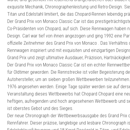
exquisite Mechanik, Chronographenleistung und Retro-Design. Sie
Titan und Edelstahl limitiert, die das Chopard-Rennen lebendig p
Der Grand Prix von Monaco Classic Car ist das prestigeträchtigst
Co-Präsidenten von Chopard, auf sich. Diese Rennwagen haben ni
Design. Carl war tief von ihnen angezogen und ging 1992 eine P
offizielle Zeitnehmer des Grand Prix von Monaco . Das Verhältni
Rennwagen inspiriert und mit exquisiten und einzigartigen Design
Grand Prix und zeigt ultimative Ausdauer, Präzision, Hartnäckigkeit
Der Grand Prix von Monaco Classic Car ist ein echter Rennwettbew
für Oldtimer geworden. Die Rennstrecke ist voller Begeisterung d
Autohersteller, um an sieben großen Wettbewerben teilzunehmen. 
1976 angesehen werden. Einige Tage später werden sie auf dersel
Veranstaltung dieses Wettbewerbs hat Chopard Chopard eine neue
heftigen, aufregenden und hoch angesehenen Wettbewerb und seine
ist oberstes Gebot und des Sieges.
Der neue Chronograph der Wettbewerbsausgabe des Grand Prix de
Rennfahrer. Dieser präzise, ​​langlebige und lesbare Chronograph i