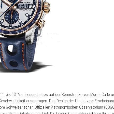
1. bis 13. Mai dieses Jahres auf der Rennstrecke von Monte Carlo un
schwindigkeit ausgetragen. Das Design der Uhr ist vom Erscheinung
 vom Schweizerischen Offiziellen Astronomischen Observatorium (COSC) 
orativen Details verziert ist. Die beiden Competition Edition-Uhren 