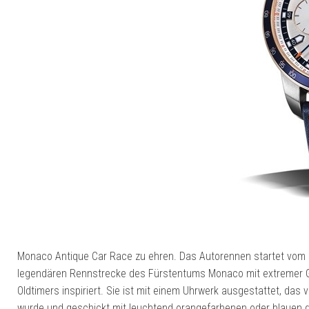
Monaco Antique Car Race zu ehren. Das Autorennen startet vom 1
legendären Rennstrecke des Fürstentums Monaco mit extremer Ge
Oldtimers inspiriert. Sie ist mit einem Uhrwerk ausgestattet, das
wurde und geschickt mit leuchtend orangefarbenen oder blauen dek