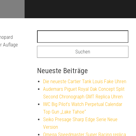
Suchen nach:
Chopard
er Auflage
Neueste Beiträge
Die neueste Cartier Tank Louis Fake Uhren
Audemars Piguet Royal Oak Concept Split
Second Chronograph GMT Replica Uhren
IWC Big Pilot’s Watch Perpetual Calendar
Top Gun „Lake Tahoe“
Seiko Presage Sharp Edge Serie Neue
Version
Omega Speedmaster Super Racing replica