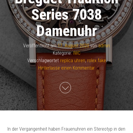
Series 7038
Damenuhr
Veröffentlicht am
17. August 2020
von
admin
Kategorie:
IWC
Verschlagwortet
replica uhren
,
rolex fake
Hinterlasse einen Kommentar
In der Vergangenheit haben Frauenuhren ein Stereotyp in den