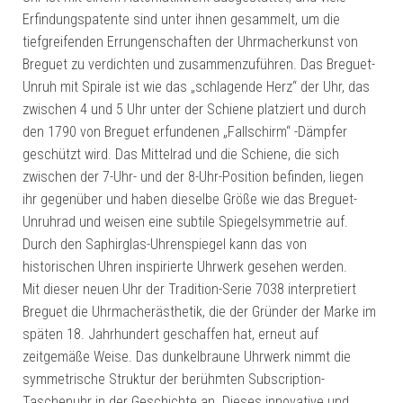
Erfindungspatente sind unter ihnen gesammelt, um die
tiefgreifenden Errungenschaften der Uhrmacherkunst von
Breguet zu verdichten und zusammenzuführen. Das Breguet-
Unruh mit Spirale ist wie das „schlagende Herz“ der Uhr, das
zwischen 4 und 5 Uhr unter der Schiene platziert und durch
den 1790 von Breguet erfundenen „Fallschirm“ -Dämpfer
geschützt wird. Das Mittelrad und die Schiene, die sich
zwischen der 7-Uhr- und der 8-Uhr-Position befinden, liegen
ihr gegenüber und haben dieselbe Größe wie das Breguet-
Unruhrad und weisen eine subtile Spiegelsymmetrie auf.
Durch den Saphirglas-Uhrenspiegel kann das von
historischen Uhren inspirierte Uhrwerk gesehen werden.
Mit dieser neuen Uhr der Tradition-Serie 7038 interpretiert
Breguet die Uhrmacherästhetik, die der Gründer der Marke im
späten 18. Jahrhundert geschaffen hat, erneut auf
zeitgemäße Weise. Das dunkelbraune Uhrwerk nimmt die
symmetrische Struktur der berühmten Subscription-
Taschenuhr in der Geschichte an. Dieses innovative und