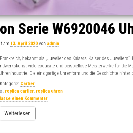
llon Serie W6920046 Uh
cht am
13. April 2020
von
admin
ankreich, bekannt als „Juwelier des Kaisers, Kaiser des Juweliers“. R
ndwerkskunst viele exquisite und beispiellose Meisterwerke für die M
 Uhrenindustrie. Die einzigartige Uhrenform und die Geschichte hinter d
Kategorie:
Cartier
et
replica cartier
,
replica uhren
rlasse einen Kommentar
Weiterlesen