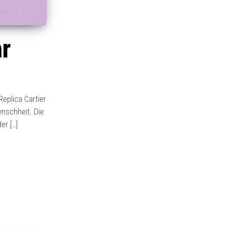
r
eplica Cartier
enschheit. Die
er […]